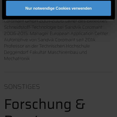
Hamburg-Harburg 1992-1994: Leiter des Teams
Zerspantechnologie an der TU Hamburg-Harburg
Nur notwendige Cookies verwenden
1994-2001: Produktmanager bei der Sandvik
Coromant GmbH 2001-2006: Leiter des Bereiches
Schneidstoff-Technologie bei Sandvik Coromant
2006-2015: Manager European Application Center
Automotive von Sandvik Coromant seit 2014:
Professor an der Technischen Hochschule
Deggendorf Fakultät Maschinenbau und
Mechatronik
SONSTIGES
Forschung &