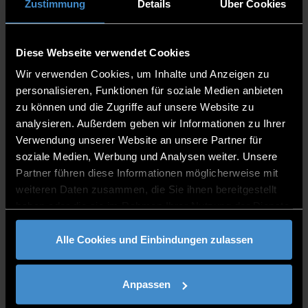
Zustimmung
Details
Über Cookies
PUBLIKATIONEN
Diese Webseite verwendet Cookies
Wir verwenden Cookies, um Inhalte und Anzeigen zu
KERNKOMPETENZEN
personalisieren, Funktionen für soziale Medien anbieten
zu können und die Zugriffe auf unsere Website zu
Zerspanungstechnologie
analysieren. Außerdem geben wir Informationen zu Ihrer
Schneidstoffe für die Zerspanung
Verwendung unserer Website an unsere Partner für
Verzahnungsfräsen
soziale Medien, Werbung und Analysen weiter. Unsere
Bearbeitungszyklen für Werkzeugmaschinen
Partner führen diese Informationen möglicherweise mit
sowie deren Programmierung
weiteren Daten zusammen, die Sie ihnen bereitgestellt
haben oder die sie im Rahmen Ihrer Nutzung der Dienste
gesammelt haben.
Alle Cookies und Einbindungen zulassen
VITA
Anpassen
1991-1992: Wissenschaftlicher Assistent an der TU