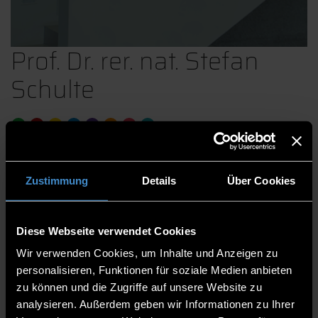
Prof. Dr. rer. nat. Stefan
Schulte
Fakultät Maschinenbau und Mechatronik
Professorinnen und Professoren
Zustimmung
Details
Über Cookies
Prodekan
Prodekan der Fakultät “Maschinenbau und
Diese Webseite verwendet Cookies
Mechatronik” Studiengangsleiter und
Wir verwenden Cookies, um Inhalte und Anzeigen zu
Studienfachberater im BA-Studiengang
personalisieren, Funktionen für soziale Medien anbieten
“Mechatronik”
zu können und die Zugriffe auf unsere Website zu
analysieren. Außerdem geben wir Informationen zu Ihrer
C 226