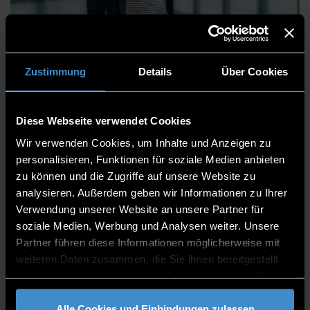
Stefanie Hell
Zustimmung
Details
Über Cookies
Diese Webseite verwendet Cookies
Zentrum für angewandte Forschung
Wir verwenden Cookies, um Inhalte und Anzeigen zu
Institut für angewandte Informatik - Technologie
personalisieren, Funktionen für soziale Medien anbieten
Campus Freyung
zu können und die Zugriffe auf unsere Website zu
Assistentin
analysieren. Außerdem geben wir Informationen zu Ihrer
Verwendung unserer Website an unsere Partner für
TCF
soziale Medien, Werbung und Analysen weiter. Unsere
Partner führen diese Informationen möglicherweise mit
08551/91764-10
weiteren Daten zusammen, die Sie ihnen bereitgestellt
haben oder die sie im Rahmen Ihrer Nutzung der Dienste
gesammelt haben.
Alle Cookies und Einbindungen zulassen