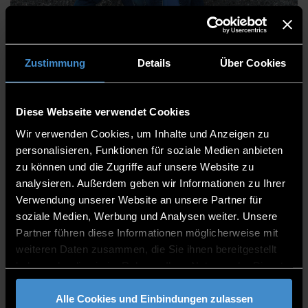
Stefanie Lex, M.A.
Zustimmung
Details
Über Cookies
Diese Webseite verwendet Cookies
Stabsstelle THD-Alumni & Eventkoordination
Wir verwenden Cookies, um Inhalte und Anzeigen zu
THD-Alumni
personalisieren, Funktionen für soziale Medien anbieten
zu können und die Zugriffe auf unsere Website zu
Referatsleiterin
analysieren. Außerdem geben wir Informationen zu Ihrer
Verwendung unserer Website an unsere Partner für
ITC2+ 0.15
soziale Medien, Werbung und Analysen weiter. Unsere
0991/3615-306
Partner führen diese Informationen möglicherweise mit
weiteren Daten zusammen, die Sie ihnen bereitgestellt
haben oder die sie im Rahmen Ihrer Nutzung der Dienste
gesammelt haben.
Alle Cookies und Einbindungen zulassen