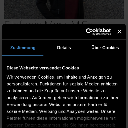
Stefanie Merz, M.Sc.
Zustimmung
Details
Über Cookies
Institute
Institut ProtectIT
Diese Webseite verwendet Cookies
Wissenschaftliche Mitarbeiterin
Wir verwenden Cookies, um Inhalte und Anzeigen zu
Wissenschaftliche Mitarbeiterin
personalisieren, Funktionen für soziale Medien anbieten
zu können und die Zugriffe auf unsere Website zu
TCV
analysieren. Außerdem geben wir Informationen zu Ihrer
0991/3615-8650
Verwendung unserer Website an unsere Partner für
soziale Medien, Werbung und Analysen weiter. Unsere
Partner führen diese Informationen möglicherweise mit
weiteren Daten zusammen, die Sie ihnen bereitgestellt