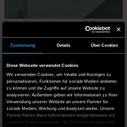
Stephan Klauser, B.Eng.
Zustimmung
Details
Über Cookies
Teamleitung:
IGF
Diese Webseite verwendet Cookies
BFS
EXIST
Wir verwenden Cookies, um Inhalte und Anzeigen zu
personalisieren, Funktionen für soziale Medien anbieten
zu können und die Zugriffe auf unsere Website zu
Abteilung Drittmittelmanagement
analysieren. Außerdem geben wir Informationen zu Ihrer
Drittmittel I
Verwendung unserer Website an unsere Partner für
soziale Medien, Werbung und Analysen weiter. Unsere
Teamleiter
Partner führen diese Informationen möglicherweise mit
weiteren Daten zusammen, die Sie ihnen bereitgestellt
ITC2 1.54