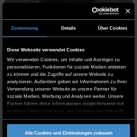
Thomas Jenner
Zustimmung
Details
Über Cookies
Diese Webseite verwendet Cookies
Rechtsangelegenheiten und Liegenschaften
Wir verwenden Cookies, um Inhalte und Anzeigen zu
Justiziariat Vertragsmanagement
personalisieren, Funktionen für soziale Medien anbieten
zu können und die Zugriffe auf unsere Website zu
Mitarbeiter
analysieren. Außerdem geben wir Informationen zu Ihrer
Verwendung unserer Website an unsere Partner für
ITC2 2.46a
soziale Medien, Werbung und Analysen weiter. Unsere
0991/3615-439
Partner führen diese Informationen möglicherweise mit
weiteren Daten zusammen, die Sie ihnen bereitgestellt
haben oder die sie im Rahmen Ihrer Nutzung der Dienste
gesammelt haben.
Alle Cookies und Einbindungen zulassen