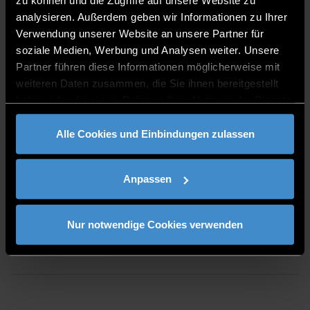
zu können und die Zugriffe auf unsere Website zu
0991/3615-321
analysieren. Außerdem geben wir Informationen zu Ihrer
Verwendung unserer Website an unsere Partner für
soziale Medien, Werbung und Analysen weiter. Unsere
Partner führen diese Informationen möglicherweise mit
weiteren Daten zusammen, die Sie ihnen bereitgestellt
haben oder die sie im Rahmen Ihrer Nutzung der Dienste
gesammelt haben.
SPRECHZEITEN
Alle Cookies und Einbindungen zulassen
nach Vereinbarung
Anpassen
Nur notwendige Cookies verwenden
PUBLIKATIONEN