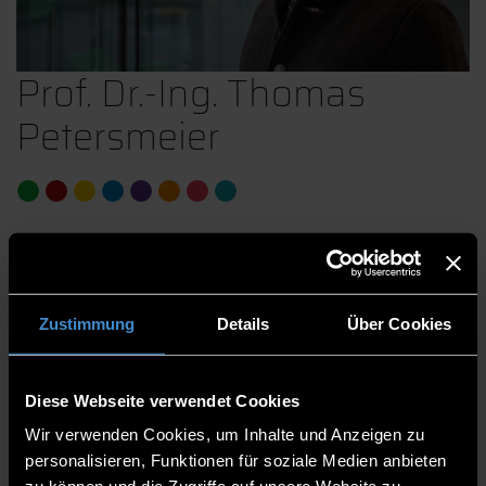
Prof. Dr.-Ing. Thomas
Petersmeier
Werkstofftechnik
Schwerpunkt “Technologie der Werkstoffe”
Betriebsfestigkeit/Schadenanalyse
Zustimmung
Details
Über Cookies
Fakultät Maschinenbau und Mechatronik
Professorinnen und Professoren
Diese Webseite verwendet Cookies
Professor
Wir verwenden Cookies, um Inhalte und Anzeigen zu
personalisieren, Funktionen für soziale Medien anbieten
C 227