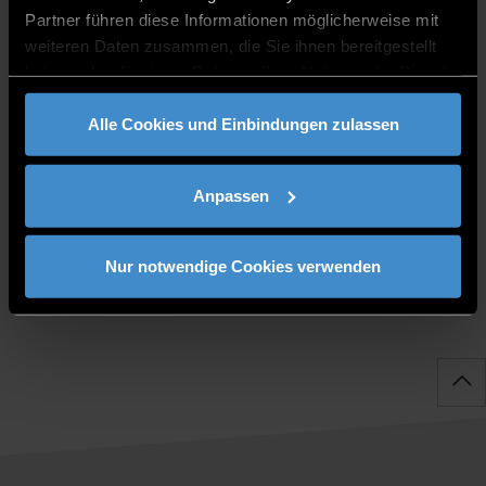
Partner führen diese Informationen möglicherweise mit
Drittmittel III
weiteren Daten zusammen, die Sie ihnen bereitgestellt
Referatsleiter
haben oder die sie im Rahmen Ihrer Nutzung der Dienste
gesammelt haben.
ITC2 1.54
Alle Cookies und Einbindungen zulassen
0991/3615-8323
Anpassen
Nur notwendige Cookies verwenden