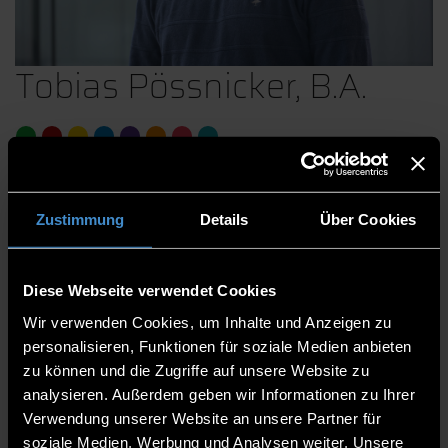
Tobias Pössnicker, B.A.
Betreuung folgender Standorte:
Campus DEG
Zustimmung
Details
Über Cookies
BITZ Oberschneiding
BITZ Transformation Lab
ECRI
Diese Webseite verwendet Cookies
Lehrstandort Cham
Wir verwenden Cookies, um Inhalte und Anzeigen zu
TC Cham Intelligente Robotik
personalisieren, Funktionen für soziale Medien anbieten
TC Mainburg
zu können und die Zugriffe auf unsere Website zu
TTZ Kemnath
analysieren. Außerdem geben wir Informationen zu Ihrer
Verwendung unserer Website an unsere Partner für
Abteilung Drittmittelmanagement
soziale Medien, Werbung und Analysen weiter. Unsere