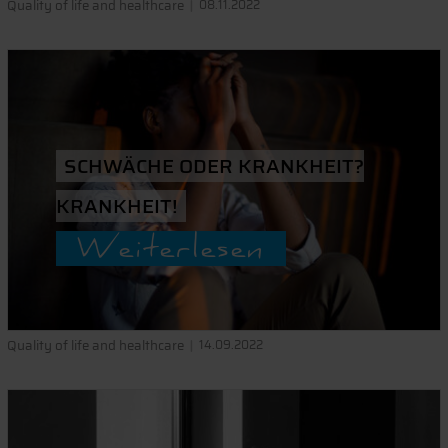
Quality of life and healthcare
08.11.2022
SCHWÄCHE ODER KRANKHEIT?
KRANKHEIT!
Weiterlesen
Quality of life and healthcare
14.09.2022