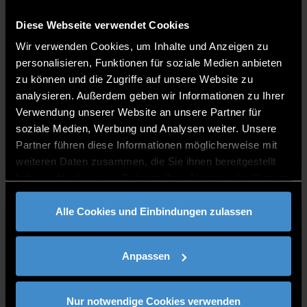
Diese Webseite verwendet Cookies
Wir verwenden Cookies, um Inhalte und Anzeigen zu
personalisieren, Funktionen für soziale Medien anbieten
IHR WOLLT ES DOCH AUCH
zu können und die Zugriffe auf unsere Website zu
analysieren. Außerdem geben wir Informationen zu Ihrer
Weiterlesen
Verwendung unserer Website an unsere Partner für
soziale Medien, Werbung und Analysen weiter. Unsere
Partner führen diese Informationen möglicherweise mit
weiteren Daten zusammen, die Sie ihnen bereitgestellt
Quality of life and healthcare
17.01.2022
haben oder die sie im Rahmen Ihrer Nutzung der Dienste
gesammelt haben.
Alle Cookies und Einbindungen zulassen
Anpassen
DIGITALER HAUSARZT: EINE
Nur notwendige Cookies verwenden