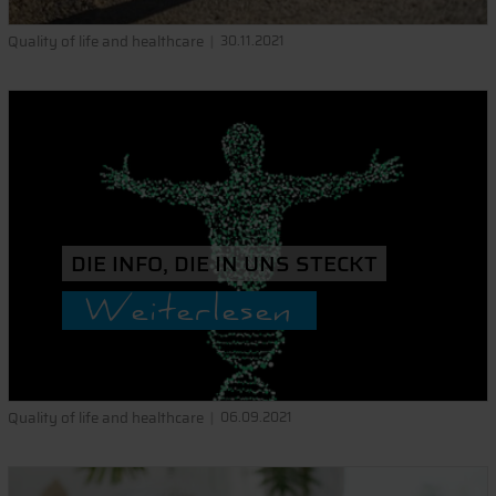
Quality of life and healthcare
30.11.2021
DIE INFO, DIE IN UNS STECKT
Weiterlesen
Quality of life and healthcare
06.09.2021