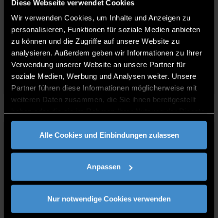
Diese Webseite verwendet Cookies
KOMPETENZ-UNTERNEHMER:IN IN
Wir verwenden Cookies, um Inhalte und Anzeigen zu
personalisieren, Funktionen für soziale Medien anbieten
EIGENER SACHE.
zu können und die Zugriffe auf unsere Website zu
Weiterlesen
analysieren. Außerdem geben wir Informationen zu Ihrer
Verwendung unserer Website an unsere Partner für
soziale Medien, Werbung und Analysen weiter. Unsere
Partner führen diese Informationen möglicherweise mit
weiteren Daten zusammen, die Sie ihnen bereitgestellt
Digital technologies
14.06.2021
haben oder die sie im Rahmen Ihrer Nutzung der Dienste
gesammelt haben.
Alle Cookies und Einbindungen zulassen
Anpassen
PROBLEMLÖSER
Nur notwendige Cookies verwenden