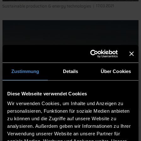
Sustainable production & energy technologies
17.03.2021
ENERGIEWENDE – VOM KÖNIG UND
DEN APFELBAUERN
Zustimmung
Details
Über Cookies
Weiterlesen
Diese Webseite verwendet Cookies
Wir verwenden Cookies, um Inhalte und Anzeigen zu
personalisieren, Funktionen für soziale Medien anbieten
Sustainable production & energy technologies
16.03.2021
zu können und die Zugriffe auf unsere Website zu
analysieren. Außerdem geben wir Informationen zu Ihrer
Verwendung unserer Website an unsere Partner für