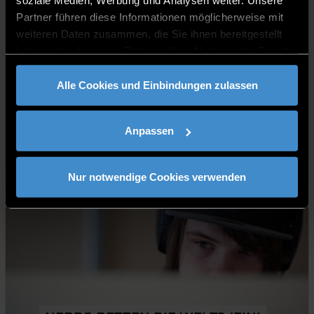
soziale Medien, Werbung und Analysen weiter. Unsere
Partner führen diese Informationen möglicherweise mit
weiteren Daten zusammen, die Sie ihnen bereitgestellt
haben oder die sie im Rahmen Ihrer Nutzung der Dienste
gesammelt haben.
UNTER STROM
Alle Cookies und Einbindungen zulassen
Weiterlesen
Anpassen
Sustainable production & energy technologies
11.01.2021
Nur notwendige Cookies verwenden