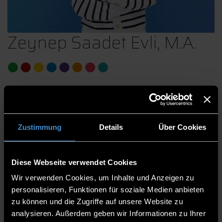
Zeynep Saadet Evli, M.A.
International Office Veranstaltungen
Betreuung international Studierender am
Campus Cham
Zustimmung
Details
Über Cookies
Studienzentrum und International Office
International Office
Diese Webseite verwendet Cookies
Mitarbeiterin
Wir verwenden Cookies, um Inhalte und Anzeigen zu
personalisieren, Funktionen für soziale Medien anbieten
1.11
zu können und die Zugriffe auf unsere Website zu
analysieren. Außerdem geben wir Informationen zu Ihrer
0991/3615-9480