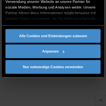
Verwendung unserer Website an unsere Partner für
soziale Medien, Werbung und Analysen weiter. Unsere
Partner führen diese Informationen möglicherweise mit
weiteren Daten zusammen, die Sie ihnen bereitgestellt
haben oder die sie im Rahmen Ihrer Nutzung der Dienste
gesammelt haben.
BÜROZEITEN
Alle Cookies und Einbindungen zulassen
Montag - Mittwoch: 07:30 - 12.00 Uhr / 13.00 -
16.00 Uhr
Anpassen
Donnerstag - Freitag: 08.00 - 12:00 / 13:00 -
16.00 Uhr (Homeoffice)
Nur notwendige Cookies verwenden