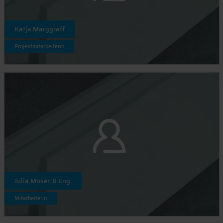
Katja Marggraff
Projektmitarbeiterin
Julia Moser, B.Eng.
Mitarbeiterin