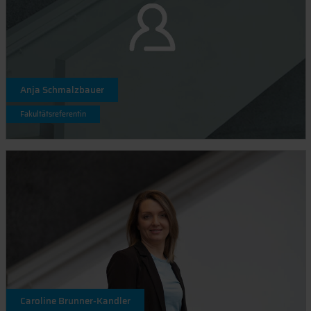
Anja Schmalzbauer
Fakultätsreferentin
Caroline Brunner-Kandler