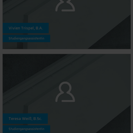
Vivien Trispel, B.A.
Studiengangsassistentin
Teresa Weiß, B.Sc.
Studiengangsassistentin