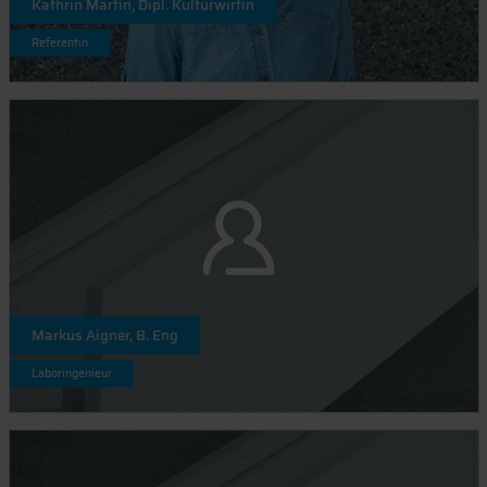
Kathrin Martin, Dipl. Kulturwirtin
Referentin
Markus Aigner, B. Eng
Laboringenieur