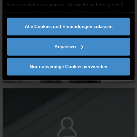
weiteren Daten zusammen, die Sie ihnen bereitgestellt
haben oder die sie im Rahmen Ihrer Nutzung der Dienste
gesammelt haben.
Alle Cookies und Einbindungen zulassen
Anpassen
Anna Lummer, M.Sc.
Nur notwendige Cookies verwenden
Mitarbeiterin