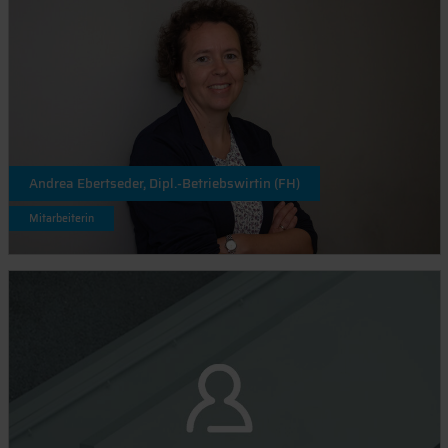
Andrea Ebertseder, Dipl.-Betriebswirtin (FH)
Mitarbeiterin