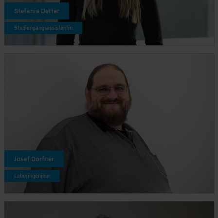
Stefanie Detter
Studiengangsassistentin
Josef Dorfner
Laboringenieur