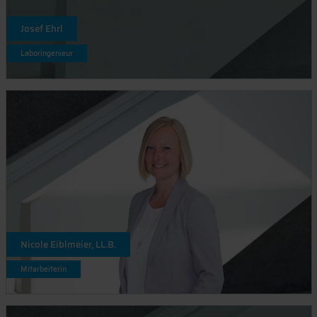
Josef Ehrl
Laboringenieur
Nicole Eiblmeier, LL.B.
Mitarbeiterin