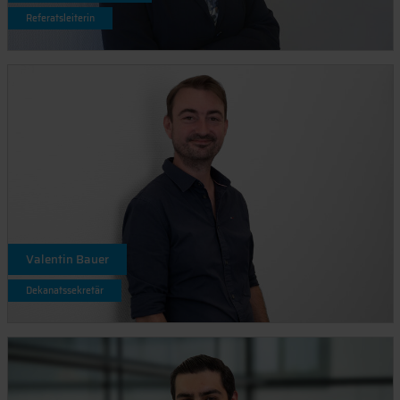
Referatsleiterin
Valentin Bauer
Dekanatssekretär