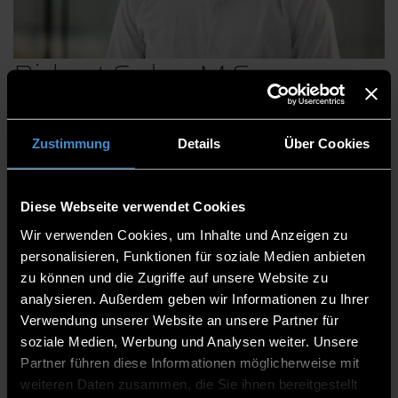
Bidyut Saha, M.Sc
Zustimmung
Details
Über Cookies
Centre for Applied Research
Applied Computer Science & Bionics - Technology
Diese Webseite verwendet Cookies
Campus Freyung
Wir verwenden Cookies, um Inhalte und Anzeigen zu
Academic Staff
personalisieren, Funktionen für soziale Medien anbieten
zu können und die Zugriffe auf unsere Website zu
TCF
analysieren. Außerdem geben wir Informationen zu Ihrer
08551/91764-12
Verwendung unserer Website an unsere Partner für
soziale Medien, Werbung und Analysen weiter. Unsere
Partner führen diese Informationen möglicherweise mit
weiteren Daten zusammen, die Sie ihnen bereitgestellt