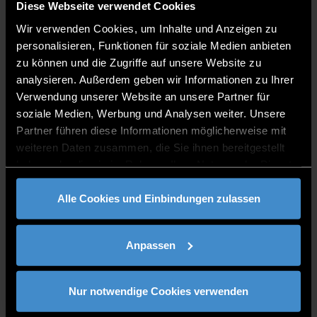
Administration of elective modules
Diese Webseite verwendet Cookies
Wir verwenden Cookies, um Inhalte und Anzeigen zu
ITC2+ 0.02
personalisieren, Funktionen für soziale Medien anbieten
0991/3615-8326
zu können und die Zugriffe auf unsere Website zu
analysieren. Außerdem geben wir Informationen zu Ihrer
Verwendung unserer Website an unsere Partner für
soziale Medien, Werbung und Analysen weiter. Unsere
Partner führen diese Informationen möglicherweise mit
weiteren Daten zusammen, die Sie ihnen bereitgestellt
BÜROZEITEN
haben oder die sie im Rahmen Ihrer Nutzung der Dienste
gesammelt haben.
Office: Monday, Tuesday, Thursday 8:00 AM - 3:30
Alle Cookies und Einbindungen zulassen
PM Remote/Teams: Monday - Thursday 8:00 AM -
4:00 PM Friday 8:00 AM - 12:00 PM
Anpassen
Nur notwendige Cookies verwenden
Contact person for: