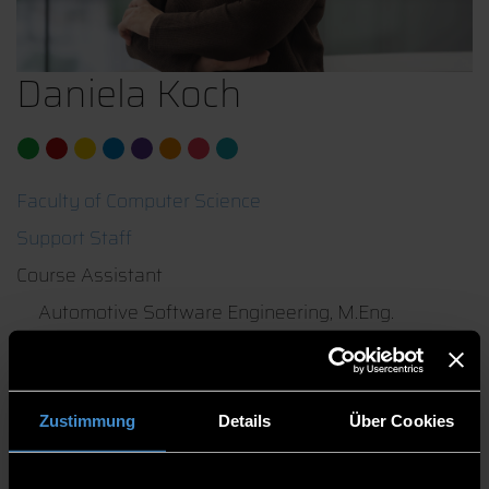
Daniela Koch
Faculty of Computer Science
Support Staff
Course Assistant
Automotive Software Engineering, M.Eng.
Artificial Intelligence and Data Science, M.Sc.
Entrepreneurial Game Development, M.Sc.
Contact person for:
Zustimmung
Details
Über Cookies
Study plan
Timetable planning