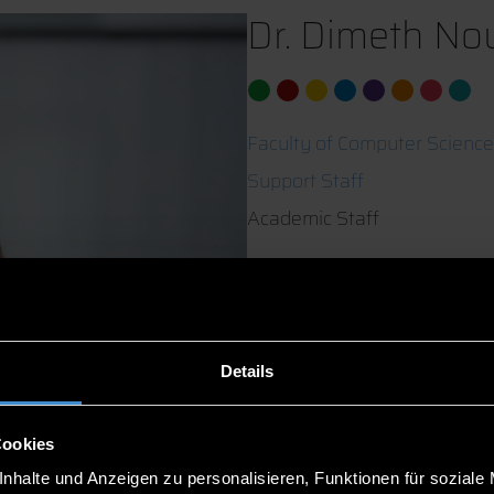
Dr. Dimeth No
Faculty of Computer Science
Support Staff
Academic Staff
ITC2+ 1.08
0991/3615-9668
Details
Cookies
nhalte und Anzeigen zu personalisieren, Funktionen für soziale