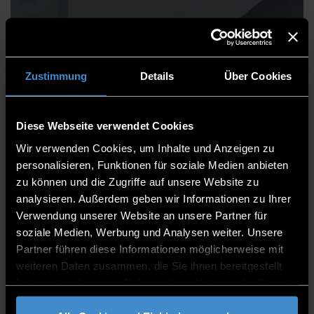
Julian Graf
Zustimmung
Details
Über Cookies
Faculty of Computer Science
Diese Webseite verwendet Cookies
Wir verwenden Cookies, um Inhalte und Anzeigen zu
Support Staff
personalisieren, Funktionen für soziale Medien anbieten
Lab Engineer
zu können und die Zugriffe auf unsere Website zu
Lab Engineer
analysieren. Außerdem geben wir Informationen zu Ihrer
Verwendung unserer Website an unsere Partner für
DEGG's 2.26
soziale Medien, Werbung und Analysen weiter. Unsere
Partner führen diese Informationen möglicherweise mit
0991/3615-8035
weiteren Daten zusammen, die Sie ihnen bereitgestellt
haben oder die sie im Rahmen Ihrer Nutzung der Dienste
gesammelt haben.