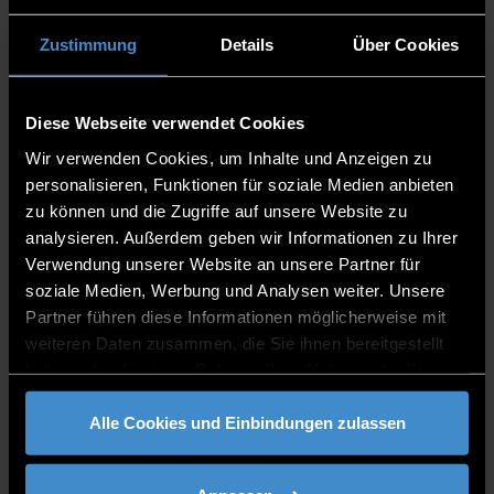
Applied Computer Science & Bionics - Technology
Campus Freyung
Zustimmung
Details
Über Cookies
Academic Director
Professor for Biomimetics and innovation
Diese Webseite verwendet Cookies
Wir verwenden Cookies, um Inhalte und Anzeigen zu
TCF
personalisieren, Funktionen für soziale Medien anbieten
08551/91764-51
zu können und die Zugriffe auf unsere Website zu
analysieren. Außerdem geben wir Informationen zu Ihrer
Verwendung unserer Website an unsere Partner für
soziale Medien, Werbung und Analysen weiter. Unsere
Partner führen diese Informationen möglicherweise mit
weiteren Daten zusammen, die Sie ihnen bereitgestellt
PUBLICATIONS
haben oder die sie im Rahmen Ihrer Nutzung der Dienste
gesammelt haben.
Alle Cookies und Einbindungen zulassen