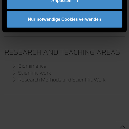
PROJECTS
Anpassen
Manufactured Ecosystem, Nature4Nature, InnoBio,
Nur notwendige Cookies verwenden
SMARTvhb
RESEARCH AND TEACHING AREAS
Biomimetics
Scientific work
Research Methods and Scientific Work