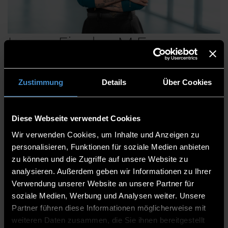
Laura Fiegler, M.Eng.
Zustimmung
Details
Über Cookies
Centre for Applied Research
Applied Computer Science & Bionics - Technology
Diese Webseite verwendet Cookies
Campus Freyung
Wir verwenden Cookies, um Inhalte und Anzeigen zu
Academic Staff
personalisieren, Funktionen für soziale Medien anbieten
zu können und die Zugriffe auf unsere Website zu
TCF
analysieren. Außerdem geben wir Informationen zu Ihrer
08551/91764-31
Verwendung unserer Website an unsere Partner für
soziale Medien, Werbung und Analysen weiter. Unsere
Partner führen diese Informationen möglicherweise mit
weiteren Daten zusammen, die Sie ihnen bereitgestellt