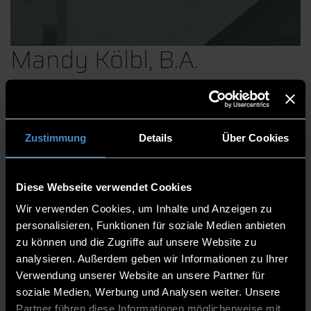
Mandy Kölbl, B.A.
Faculty of Computer Science
Zustimmung
Details
Über Cookies
Support Staff
Assistant
Diese Webseite verwendet Cookies
Laboratory Assistant in Intelligent Networks
Wir verwenden Cookies, um Inhalte und Anzeigen zu
https://www.th-deg.de/intelligente-netze
personalisieren, Funktionen für soziale Medien anbieten
zu können und die Zugriffe auf unsere Website zu
DEGG's 2.14
analysieren. Außerdem geben wir Informationen zu Ihrer
0991/3615-5569
Verwendung unserer Website an unsere Partner für
soziale Medien, Werbung und Analysen weiter. Unsere
Partner führen diese Informationen möglicherweise mit