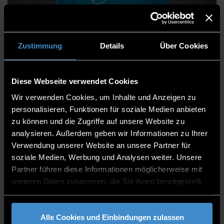
Mario Metzger
Zustimmung
Details
Über Cookies
Diese Webseite verwendet Cookies
Faculty of Computer Science
Wir verwenden Cookies, um Inhalte und Anzeigen zu
Support Staff
personalisieren, Funktionen für soziale Medien anbieten
zu können und die Zugriffe auf unsere Website zu
Lab Engineer
analysieren. Außerdem geben wir Informationen zu Ihrer
Verwendung unserer Website an unsere Partner für
ITC2+ 1.16
soziale Medien, Werbung und Analysen weiter. Unsere
0991/3615-8307
Partner führen diese Informationen möglicherweise mit
weiteren Daten zusammen, die Sie ihnen bereitgestellt
haben oder die sie im Rahmen Ihrer Nutzung der Dienste
gesammelt haben.
Alle Cookies und Einbindungen zulassen