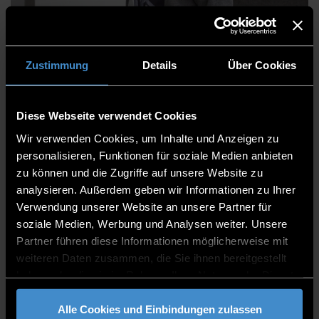
Martin Fischer
Zustimmung
Details
Über Cookies
Diese Webseite verwendet Cookies
Faculty of Computer Science
Wir verwenden Cookies, um Inhalte und Anzeigen zu
Support Staff
personalisieren, Funktionen für soziale Medien anbieten
zu können und die Zugriffe auf unsere Website zu
Member of the staff team
analysieren. Außerdem geben wir Informationen zu Ihrer
Verwendung unserer Website an unsere Partner für
ITC2+ 1.14
soziale Medien, Werbung und Analysen weiter. Unsere
0991/3615-658
Partner führen diese Informationen möglicherweise mit
weiteren Daten zusammen, die Sie ihnen bereitgestellt
haben oder die sie im Rahmen Ihrer Nutzung der Dienste
gesammelt haben.
Alle Cookies und Einbindungen zulassen