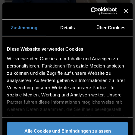
Pascal Mülhausen
Zustimmung
Details
Über Cookies
Diese Webseite verwendet Cookies
Centre for Applied Research
Wir verwenden Cookies, um Inhalte und Anzeigen zu
Campus Weißenburg
personalisieren, Funktionen für soziale Medien anbieten
zu können und die Zugriffe auf unsere Website zu
Member of the staff team
analysieren. Außerdem geben wir Informationen zu Ihrer
Verwendung unserer Website an unsere Partner für
2.04
soziale Medien, Werbung und Analysen weiter. Unsere
09141/874669-204
Partner führen diese Informationen möglicherweise mit
weiteren Daten zusammen, die Sie ihnen bereitgestellt
haben oder die sie im Rahmen Ihrer Nutzung der Dienste
gesammelt haben.
Alle Cookies und Einbindungen zulassen