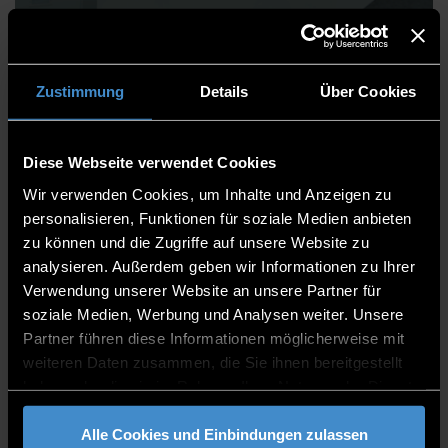
Dipl.-Phys. Paul Git
Zustimmung
Details
Über Cookies
Diese Webseite verwendet Cookies
Centre for Applied Research
Wir verwenden Cookies, um Inhalte und Anzeigen zu
Campus Weißenburg
personalisieren, Funktionen für soziale Medien anbieten
zu können und die Zugriffe auf unsere Website zu
Academic Staff
analysieren. Außerdem geben wir Informationen zu Ihrer
Verwendung unserer Website an unsere Partner für
2.02
soziale Medien, Werbung und Analysen weiter. Unsere
09141/874669-211
Partner führen diese Informationen möglicherweise mit
weiteren Daten zusammen, die Sie ihnen bereitgestellt
haben oder die sie im Rahmen Ihrer Nutzung der Dienste
gesammelt haben.
Alle Cookies und Einbindungen zulassen