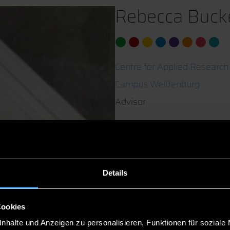
Rebecca Buck
Centre for Applied Research
Campus Weißenburg
Advisor
2.05
09141/874669-203
Details
Cookies
nhalte und Anzeigen zu personalisieren, Funktionen für soziale