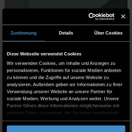
Ricardo Miranda Castillo,
B. Eng
Zustimmung
Details
Über Cookies
Diese Webseite verwendet Cookies
Wir verwenden Cookies, um Inhalte und Anzeigen zu
Faculty of Computer Science
personalisieren, Funktionen für soziale Medien anbieten
Support Staff
zu können und die Zugriffe auf unsere Website zu
analysieren. Außerdem geben wir Informationen zu Ihrer
Project Member
Verwendung unserer Website an unsere Partner für
soziale Medien, Werbung und Analysen weiter. Unsere
ITC2+ 0.08
Partner führen diese Informationen möglicherweise mit
0991/3615-9643
weiteren Daten zusammen, die Sie ihnen bereitgestellt
haben oder die sie im Rahmen Ihrer Nutzung der Dienste
gesammelt haben.