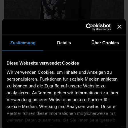
Sabrina Auer, M.Sc.
Zustimmung
Details
Über Cookies
Faculty of Computer Science
Support Staff
Diese Webseite verwendet Cookies
Member of the staff team
Wir verwenden Cookies, um Inhalte und Anzeigen zu
personalisieren, Funktionen für soziale Medien anbieten
K 009
zu können und die Zugriffe auf unsere Website zu
analysieren. Außerdem geben wir Informationen zu Ihrer
0991/3615-8394
Verwendung unserer Website an unsere Partner für
soziale Medien, Werbung und Analysen weiter. Unsere
Partner führen diese Informationen möglicherweise mit
weiteren Daten zusammen, die Sie ihnen bereitgestellt
haben oder die sie im Rahmen Ihrer Nutzung der Dienste