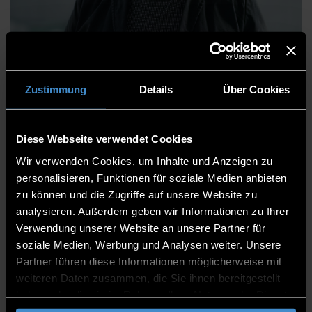
Stefanie Möginger, Dipl.
Betriebswirtin (FH)
Zustimmung
Details
Über Cookies
Diese Webseite verwendet Cookies
Service Centre Studies
Wir verwenden Cookies, um Inhalte und Anzeigen zu
Career Service / Cooperative Studies
personalisieren, Funktionen für soziale Medien anbieten
zu können und die Zugriffe auf unsere Website zu
Head of the Division
analysieren. Außerdem geben wir Informationen zu Ihrer
Verwendung unserer Website an unsere Partner für
B 219
soziale Medien, Werbung und Analysen weiter. Unsere
0991/3615-404
Partner führen diese Informationen möglicherweise mit
weiteren Daten zusammen, die Sie ihnen bereitgestellt
0991/3615-292
haben oder die sie im Rahmen Ihrer Nutzung der Dienste
gesammelt haben.