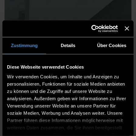
Stephan Weber, B.Eng.
Zustimmung
Details
Über Cookies
Faculty of Computer Science
Support Staff
Diese Webseite verwendet Cookies
Member of the staff team
Wir verwenden Cookies, um Inhalte und Anzeigen zu
personalisieren, Funktionen für soziale Medien anbieten
ITC2+ 1.14
zu können und die Zugriffe auf unsere Website zu
analysieren. Außerdem geben wir Informationen zu Ihrer
0991/3615-579
Verwendung unserer Website an unsere Partner für
soziale Medien, Werbung und Analysen weiter. Unsere
Partner führen diese Informationen möglicherweise mit
weiteren Daten zusammen, die Sie ihnen bereitgestellt
haben oder die sie im Rahmen Ihrer Nutzung der Dienste