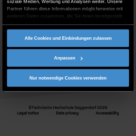
QUICKLINKS
soziale Medien, Werbung und Analysen weiter. Unsere
Partner führen diese Informationen möglicherweise mit
STUDY PROGRAMMES
weiteren Daten zusammen, die Sie ihnen bereitgestellt
JOBS AT DIT
FOR BUSINESSES
haben oder die sie im Rahmen Ihrer Nutzung der Dienste
PRESS
gesammelt haben.
CONTACT
Alle Cookies und Einbindungen zulassen
DIRECTIONS
Anpassen
Follow us:
Nur notwendige Cookies verwenden
©
Technische Hochschule Deggendorf 2026
Legal notice
Data privacy
Accessability