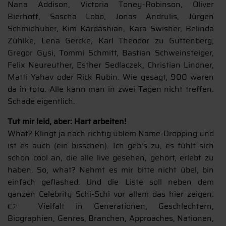
Nana Addison, Victoria Toney-Robinson, Oliver
Bierhoff, Sascha Lobo, Jonas Andrulis, Jürgen
Schmidhuber, Kim Kardashian, Kara Swisher, Belinda
Zühlke, Lena Gercke, Karl Theodor zu Guttenberg,
Gregor Gysi, Tommi Schmitt, Bastian Schweinsteiger,
Felix Neureuther, Esther Sedlaczek, Christian Lindner,
Matti Yahav oder Rick Rubin. Wie gesagt, 900 waren
da in toto. Alle kann man in zwei Tagen nicht treffen.
Schade eigentlich.
Tut mir leid, aber: Hart arbeiten!
What? Klingt ja nach richtig üblem Name-Dropping und
ist es auch (ein bisschen). Ich geb‘s zu, es fühlt sich
schon cool an, die alle live gesehen, gehört, erlebt zu
haben. So, what? Nehmt es mir bitte nicht übel, bin
einfach geflashed. Und die Liste soll neben dem
ganzen Celebrity Schi-Schi vor allem das hier zeigen:
👉 Vielfalt in Generationen, Geschlechtern,
Biographien, Genres, Branchen, Approaches, Nationen,