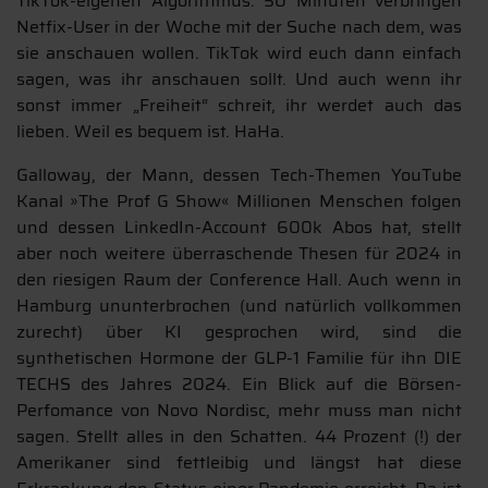
TikTok-eigenen Algorithmus. 50 Minuten verbringen
Netfix-User in der Woche mit der Suche nach dem, was
sie anschauen wollen. TikTok wird euch dann einfach
sagen, was ihr anschauen sollt. Und auch wenn ihr
sonst immer „Freiheit“ schreit, ihr werdet auch das
lieben. Weil es bequem ist. HaHa.
Galloway, der Mann, dessen Tech-Themen YouTube
Kanal »The Prof G Show« Millionen Menschen folgen
und dessen LinkedIn-Account 600k Abos hat, stellt
aber noch weitere überraschende Thesen für 2024 in
den riesigen Raum der Conference Hall. Auch wenn in
Hamburg ununterbrochen (und natürlich vollkommen
zurecht) über KI gesprochen wird, sind die
synthetischen Hormone der GLP-1 Familie für ihn DIE
TECHS des Jahres 2024. Ein Blick auf die Börsen-
Perfomance von Novo Nordisc, mehr muss man nicht
sagen. Stellt alles in den Schatten. 44 Prozent (!) der
Amerikaner sind fettleibig und längst hat diese