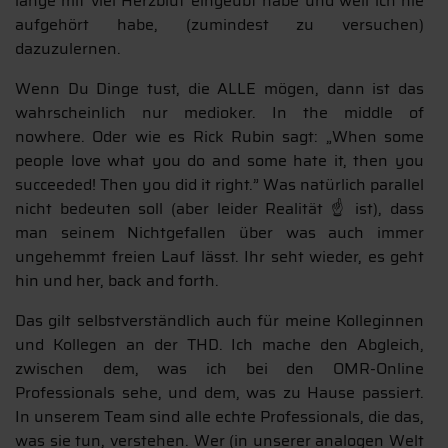
lange mit viel Herzblut eingeübt habe und weil ich nie
aufgehört habe, (zumindest zu versuchen)
dazuzulernen.
Wenn Du Dinge tust, die ALLE mögen, dann ist das
wahrscheinlich nur medioker. In the middle of
nowhere. Oder wie es Rick Rubin sagt: „When some
people love what you do and some hate it, then you
succeeded! Then you did it right.” Was natürlich parallel
nicht bedeuten soll (aber leider Realität ☝ ist), dass
man seinem Nichtgefallen über was auch immer
ungehemmt freien Lauf lässt. Ihr seht wieder, es geht
hin und her, back and forth.
Das gilt selbstverständlich auch für meine Kolleginnen
und Kollegen an der THD. Ich mache den Abgleich,
zwischen dem, was ich bei den OMR-Online
Professionals sehe, und dem, was zu Hause passiert.
In unserem Team sind alle echte Professionals, die das,
was sie tun, verstehen. Wer (in unserer analogen Welt