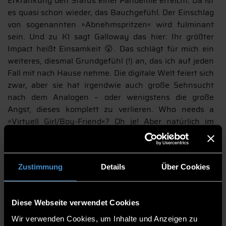
Erkrankung den Status einer Pandemie erreicht. Da ist
es quasi schon wieder, das Bauchgefühl. Der Einschlag
von sogenannten »Abnehmspritzen« wird fulminant
sein. Und zu KI sagt Galloway das hier: Ihr größter
Impact heißt Einsamkeit 😲. Das schlägt für mich ein
weiteres, diesmal Grundgefühl (!) an, das ich auf jeden
Fall mit nach Hause nehme. Die digitale Welt feiert sich
zwar, aber sie hat irgendwie auch große Sehnsucht
nach dem Analogen – oder wenigstens die große
Angst, dieses komplett zu verlieren. Who needs a
»Virtuell Girl/Boy-Friend«? Oh je! Aber natürlich im
Trend. Ganz vorne mit dabei, die Super-Single-Nation
Japan. Man ahnt, was kommt. Manchmal hasst man ja
den Trend – bis man merkt, den Trend zu hassen, ist
Zustimmung
Details
Über Cookies
auch nur ein Trend. Naja…
Von der digital-technischen Seite her ist natürlich klar,
dass KI in einem Affenzahn alles inside out dreht und
Diese Webseite verwendet Cookies
weiter drehen wird. Und zwar nicht nur in der
Wir verwenden Cookies, um Inhalte und Anzeigen zu