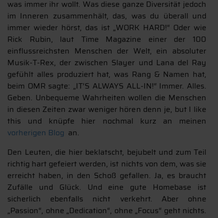
was immer ihr wollt. Was diese ganze Diversität jedoch
im Inneren zusammenhält, das, was du überall und
immer wieder hörst, das ist „WORK HARD!“ Oder wie
Rick Rubin, laut Time Magazine einer der 100
einflussreichsten Menschen der Welt, ein absoluter
Musik-T-Rex, der zwischen Slayer und Lana del Ray
gefühlt alles produziert hat, was Rang & Namen hat,
beim OMR sagte: „IT’S ALWAYS ALL-IN!“ Immer. Alles.
Geben. Unbequeme Wahrheiten wollen die Menschen
in diesen Zeiten zwar weniger hören denn je, but I like
this und knüpfe hier nochmal kurz an meinen
vorherigen Blog
an.
Den Leuten, die hier beklatscht, bejubelt und zum Teil
richtig hart gefeiert werden, ist nichts von dem, was sie
erreicht haben, in den Schoß gefallen. Ja, es braucht
Zufälle und Glück. Und eine gute Homebase ist
sicherlich ebenfalls nicht verkehrt. Aber ohne
„Passion“, ohne „Dedication“, ohne „Focus“ geht nichts.