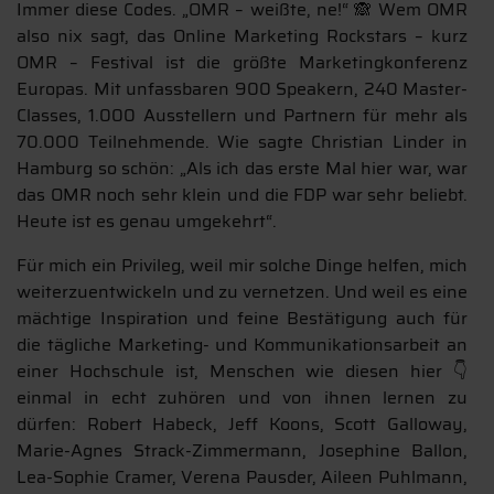
Immer diese Codes. „OMR – weißte, ne!“ 🙈 Wem OMR
also nix sagt, das Online Marketing Rockstars – kurz
OMR – Festival ist die größte Marketingkonferenz
Europas. Mit unfassbaren 900 Speakern, 240 Master-
Classes, 1.000 Ausstellern und Partnern für mehr als
70.000 Teilnehmende. Wie sagte Christian Linder in
Hamburg so schön: „Als ich das erste Mal hier war, war
das OMR noch sehr klein und die FDP war sehr beliebt.
Heute ist es genau umgekehrt“.
Für mich ein Privileg, weil mir solche Dinge helfen, mich
weiterzuentwickeln und zu vernetzen. Und weil es eine
mächtige Inspiration und feine Bestätigung auch für
die tägliche Marketing- und Kommunikationsarbeit an
einer Hochschule ist, Menschen wie diesen hier 👇
einmal in echt zuhören und von ihnen lernen zu
dürfen: Robert Habeck, Jeff Koons, Scott Galloway,
Marie-Agnes Strack-Zimmermann, Josephine Ballon,
Lea-Sophie Cramer, Verena Pausder, Aileen Puhlmann,