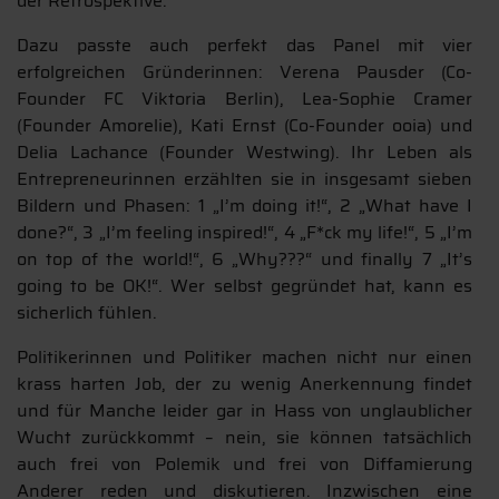
der Retrospektive.
Dazu passte auch perfekt das Panel mit vier
erfolgreichen Gründerinnen: Verena Pausder (Co-
Founder FC Viktoria Berlin), Lea-Sophie Cramer
(Founder Amorelie), Kati Ernst (Co-Founder ooia) und
Delia Lachance (Founder Westwing). Ihr Leben als
Entrepreneurinnen erzählten sie in insgesamt sieben
Bildern und Phasen: 1 „I’m doing it!“, 2 „What have I
done?“, 3 „I’m feeling inspired!“, 4 „F*ck my life!“, 5 „I’m
on top of the world!“, 6 „Why???“ und finally 7 „It’s
going to be OK!“. Wer selbst gegründet hat, kann es
sicherlich fühlen.
Politikerinnen und Politiker machen nicht nur einen
krass harten Job, der zu wenig Anerkennung findet
und für Manche leider gar in Hass von unglaublicher
Wucht zurückkommt – nein, sie können tatsächlich
auch frei von Polemik und frei von Diffamierung
Anderer reden und diskutieren. Inzwischen eine