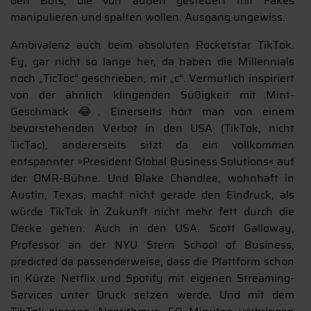
den Bots, die von außen gesteuert mit Fakes
manipulieren und spalten wollen. Ausgang ungewiss.
Ambivalenz auch beim absoluten Rocketstar TikTok.
Ey, gar nicht so lange her, da haben die Millennials
noch „TicToc“ geschrieben, mit „c“. Vermutlich inspiriert
von der ähnlich klingenden Süßigkeit mit Mint-
Geschmack 😂. Einerseits hört man von einem
bevorstehenden Verbot in den USA (TikTok, nicht
TicTac), andererseits sitzt da ein vollkommen
entspannter »President Global Business Solutions« auf
der OMR-Bühne. Und Blake Chandlee, wohnhaft in
Austin, Texas, macht nicht gerade den Eindruck, als
würde TikTok in Zukunft nicht mehr fett durch die
Decke gehen. Auch in den USA. Scott Galloway,
Professor an der NYU Stern School of Business,
predicted da passenderweise, dass die Plattform schon
in Kürze Netflix und Spotify mit eigenen Streaming-
Services unter Druck setzen werde. Und mit dem