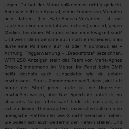
liegen. Da hat der Mann vollkommen richtig gedacht.
Aber was hilft ein Apparat, der in Frames von Monaten
oder Jahren (bei Hate-Speech-Verfahren ist mit
Laufzeiten von einem Jahr zu rechnen) operiert, gegen
Medien, bei denen Minuten schon eine Ewigkeit sind?
Und wenn dann Gerichte auch noch entscheiden, man
dürfe eine Politikerin auf FB oder X durchaus als –
Achtung, Triggerwarnung – „Drecksfotze“ bezeichnen,
WTF! 250 Anzeigen stellt das Team von Marie-Agnes
Strack-Zimmermann im Monat. Ihr Panel beim OMR
heißt deshalb auch »Ungeziefer wie du gehört
erschossen«. Strack-Zimmermann weiß, dass „viel Luft
hinter der Stirn“ jener Leute ist, die Ungeziefer
erschießen wollen, aber Nazi-Sprech ist natürlich ein
absolutes No-go. Interessant finde ich, dass alle, die
sich zu diesem Thema äußern, inzwischen vollkommen
unsägliche Plattformen wie X nicht verlassen haben.
Sie wollen sich auch weiterhin den Hatern stellen. Und