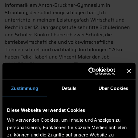
Informatik am Anton-Bruckner-Gymnasium in
Straubing, der sofort eingeschlagen hat: „Ich
unterrichte in meinem Leistungsfach Wirtschaft und
Recht in der 12. Jahrgangsstufe sehr fitte Schülerinnen
und Schüler. Konkret habe ich zwei Schüler, die
betriebswirtschaftliche und volkswirtschaftliche
Themen schnell und nachhaltig durchdringen.“ Also
haben Felix Haberl und Vincent Maier den Job
schließlich übernommen, zum Thema intensiv
recherchiert, einen Fragenkatalog als Gesprächslinie
erarbeitet und finally am 31. Juli in unserem
Kommunikationslabor in der Veilchengasse
Zustimmung
Details
Über Cookies
gemeinsam mit Prof. Allinger richtig gut performt. Die
Podcastfolge #1 von „Schulbank trifft Hörsaal“ war im
Kasten.
Veröffentlichung demnächst – stay tuned.
Diese Webseite verwendet Cookies
Ihr Lehrer (nicht ohne Stolz, wie ich meine – und völlig
Wir verwenden Cookies, um Inhalte und Anzeigen zu
zurecht!), die Aufnahmekollegen Melissa Greiler und
personalisieren, Funktionen für soziale Medien anbieten
Stefan Kunz sowie meine Wenigkeit durften
zu können und die Zugriffe auf unsere Website zu