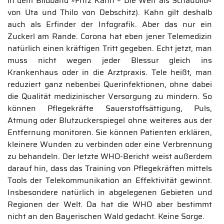
in dem Bildband »Fritz Kahn – Die Welt als Schaubild«
von Uta und Thilo von Debschitz). Kahn gilt deshalb
auch als Erfinder der Infografik. Aber das nur ein
Zuckerl am Rande. Corona hat eben jener Telemedizin
natürlich einen kräftigen Tritt gegeben. Echt jetzt, man
muss nicht wegen jeder Blessur gleich ins
Krankenhaus oder in die Arztpraxis. Tele heißt, man
reduziert ganz nebenbei Querinfektionen, ohne dabei
die Qualität medizinischer Versorgung zu mindern. So
können Pflegekräfte Sauerstoffsättigung, Puls,
Atmung oder Blutzuckerspiegel ohne weiteres aus der
Entfernung monitoren. Sie können Patienten erklären,
kleinere Wunden zu verbinden oder eine Verbrennung
zu behandeln. Der letzte WHO-Bericht weist außerdem
darauf hin, dass das Training von Pflegekräften mittels
Tools der Telekommunikation an Effektivität gewinnt.
Insbesondere natürlich in abgelegenen Gebieten und
Regionen der Welt. Da hat die WHO aber bestimmt
nicht an den Bayerischen Wald gedacht. Keine Sorge.