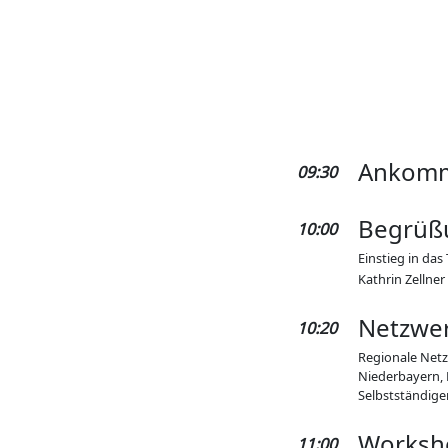
Ankom
09:30
Begrüß
10:00
Einstieg in da
Kathrin Zellne
Netzwer
10:20
Regionale Netz
Niederbayern,
Selbstständig
Worksh
11:00