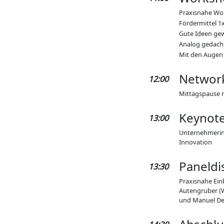
Praxisnahe Wor
Fördermittel 1x
Gute Ideen gew
Analog gedacht,
Mit den Augen g
Networ
12:00
Mittagspause 
Keynot
13:00
Unternehmerin J
Innovation
Paneldi
13:30
Praxisnahe Ein
Autengruber (W
und Manuel De