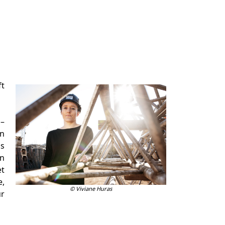
ft
 –
in
us
n
et
e,
© Viviane Huras
ur