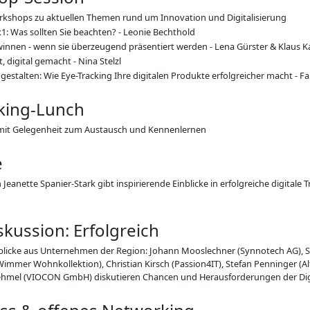
kshops zu aktuellen Themen rund um Innovation und Digitalisierung
1: Was sollten Sie beachten? - Leonie Bechthold
innen - wenn sie überzeugend präsentiert werden - Lena Gürster & Klaus K
 digital gemacht - Nina Stelzl
estalten: Wie Eye-Tracking Ihre digitalen Produkte erfolgreicher macht - F
king-Lunch
mit Gelegenheit zum Austausch und Kennenlernen
e
eanette Spanier-Stark gibt inspirierende Einblicke in erfolgreiche digitale
skussion: Erfolgreich
blicke aus Unternehmen der Region: Johann Mooslechner (Synnotech AG), St
immer Wohnkollektion), Christian Kirsch (Passion4IT), Stefan Penninger (A
hmel (VIOCON GmbH) diskutieren Chancen und Herausforderungen der Digi