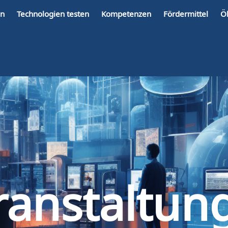
en
Technologien testen
Kompetenzen
Fördermittel
Ö
ranstaltun