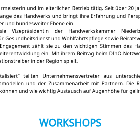
eurmeisterin und im elterlichen Betrieb tätig. Seit über 20 
lange des Handwerks und bringt ihre Erfahrung und Persp
ler und bundesweiter Ebene ein.
ie Vizepräsidentin der Handwerkskammer Niederbay
ür Gesundheitsdienst und Wohlfahrtspflege sowie Beirats
 Engagement zählt sie zu den wichtigen Stimmen des Han
terentwicklung ein. Mit ihrem Beitrag beim DInO-Netzwer
ionstreiber in der Region spielt.
italisiert“ teilten Unternehmensvertreter aus untersc
ftsmodellen und der Zusammenarbeit mit Partnern. Die Ru
 können und wie wichtig Austausch auf Augenhöhe für geli
WORKSHOPS