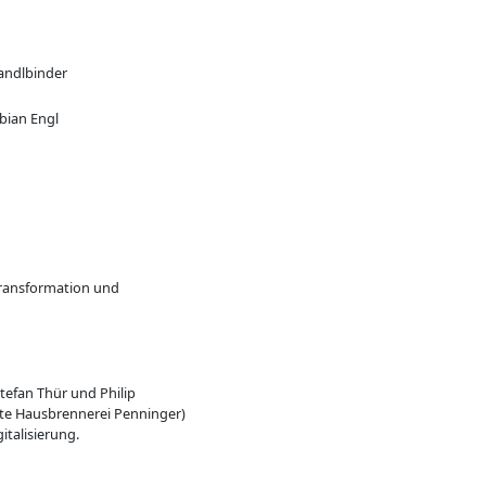
andlbinder
abian Engl
 Transformation und
efan Thür und Philip
lte Hausbrennerei Penninger)
talisierung.