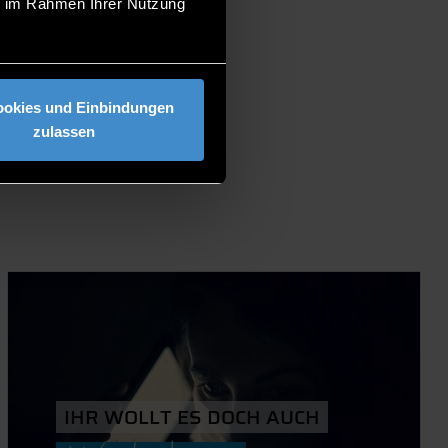
ie im Rahmen Ihrer Nutzung
F LIFE AND
ookies und Einbindungen
zulassen
IHR WOLLT ES DOCH AUCH