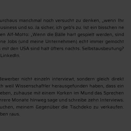
ch durchaus manchmal noch versucht zu denken, „wenn Ihr
ness und so. Ja sicher, ich geb’s zu. Ist ein bisschen ne
n Alf-Motto: „Wenn die Bälle hart gespielt werden, sind
 meine Jobs (und meine Unternehmen) echt immer gemocht
s mit den USA sind halt öfters nachts. Selbstausbeutung?
 LinkedIn.
Bewerber nicht einzeln interviewt, sondern gleich direkt
uch weil Wissenschaftler herausgefunden haben, dass ein
 gegeben, zuhause mit einem Korken im Mund das Sprechen
ehrere Monate hinweg sage und schreibe zehn Interviews.
ersuchen, meinem Gegenüber die Tischdeko zu verkaufen.
ben raus.