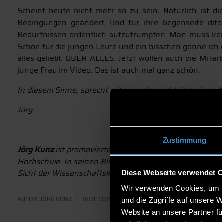
Scheint heute nicht mehr so zu sein. Natürlich ist di
Bedingungen geändert. Und für ihre Gegenseite dito
Bedürfnissen ordentlich aufzutrumpfen. Man muss kei
Schön für die jungen Leute und ein bisschen gönne ich
alles geliebt. ÜBER ALLES. Jetzt wollen auch die Mita
junge Frau im Video. Das ist auch mal ganz schön.
In diesem Sinne, sprecht miteinander, nicht übereinande
Jörg
Zustimmung
Jörg Kunz
ist promovierter Biologe und PR-Experte mit 
Hochschule. In seinen Blogbeiträgen wirft er einen pers
Sicht der Wissenschaftskommunikation.
Diese Webseite verwendet 
Wir verwenden Cookies, um I
AUTOR:
JÖRG KUNZ
BILD: COPYRIGHT: ANNA SHVETS @PEXELS
und die Zugriffe auf unsere 
Website an unsere Partner fü