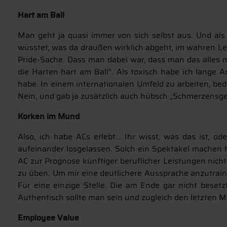
Hart am Ball
Man geht ja quasi immer von sich selbst aus. Und als
wüsstet, was da draußen wirklich abgeht, im wahren Lebe
Pride-Sache. Dass man dabei war, dass man das alles m
die Harten hart am Ball“. Als toxisch habe ich lange
habe. In einem internationalen Umfeld zu arbeiten, bed
Nein, und gab ja zusätzlich auch hübsch „Schmerzensgeld
Korken im Mund
Also, ich habe ACs erlebt… Ihr wisst, was das ist, od
aufeinander losgelassen. Solch ein Spektakel machen h
AC zur Prognose künftiger beruflicher Leistungen nic
zu üben. Um mir eine deutlichere Aussprache anzutrain
Für eine einzige Stelle. Die am Ende gar nicht bese
Authentisch sollte man sein und zugleich den letzten 
Employee Value