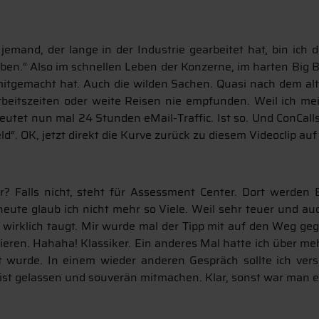
 jemand, der lange in der Industrie gearbeitet hat, bin i
n.“ Also im schnellen Leben der Konzerne, im harten Big Busi
itgemacht hat. Auch die wilden Sachen. Quasi nach dem alte
 Arbeitszeiten oder weite Reisen nie empfunden. Weil ich
eutet nun mal 24 Stunden eMail-Traffic. Ist so. Und ConCall
“. OK, jetzt direkt die Kurve zurück zu diesem Videoclip auf
er? Falls nicht, steht für Assessment Center. Dort werden 
eute glaub ich nicht mehr so Viele. Weil sehr teuer und a
ht wirklich taugt. Mir wurde mal der Tipp mit auf den Weg
ieren. Hahaha! Klassiker. Ein anderes Mal hatte ich über m
tzt wurde. In einem wieder anderen Gespräch sollte ich v
Mist gelassen und souverän mitmachen. Klar, sonst war man e