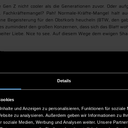
e Gen Z nicht cooler als die Generationen zuvor. Oder auf
. Fachkräftemangel? Pah! Normale-Kräfte-Mangel halt auc
ne Begeisterung für den Obstkorb heucheln (BTW, den gab’
 es zumindest den großen Konzernen, dass sich das Blatt wo
rbeiter Liebe. Nice to see. Auf diesem Wege dem ewigen Shar
r.
Details
vielen Jahren Erfahrung in Agentur und Industrie sowie in 
önlichen Blick auf aktuelle Ereignisse und betrachtet diese 
Cookies
nhalte und Anzeigen zu personalisieren, Funktionen für soziale
Website zu analysieren. Außerdem geben wir Informationen zu I
r soziale Medien, Werbung und Analysen weiter. Unsere Partner