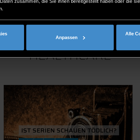
 Daten zusammen, die Sie ihnen bereitgestellt haben oder die s
n.
BLOGS VON QUALITY O
ies
Alle C
Anpassen
HEALTHCARE
IST SERIEN SCHAUEN TÖDLICH?