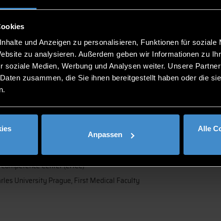
eaker digihealthday 2
Cookies
nhalte und Anzeigen zu personalisieren, Funktionen für soziale
Website zu analysieren. Außerdem geben wir Informationen zu I
r soziale Medien, Werbung und Analysen weiter. Unsere Partner
 Daten zusammen, die Sie ihnen bereitgestellt haben oder die s
n.
ies
Alle C
Anpassen
 FACHI, FHL7, FEFMI, FIAHSI, PhD (Germany)
Informatics, University of Regensburg, Medical Faculty
 Competence Center (eHCC)
arles University Prague, First Medical Faculty