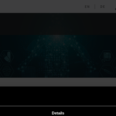
en
|
de
bernd blobel
Details