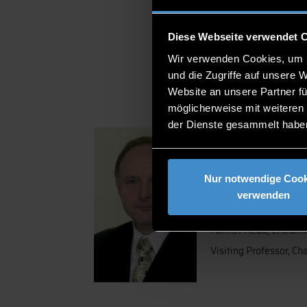
sp
Diese Webseite verwendet 
Wir verwenden Cookies, um I
und die Zugriffe auf unsere 
Website an unsere Partner fü
möglicherweise mit weiteren
der Dienste gesammelt habe
Nur notwendige Cook
Bernd Blobel, FACMI,
verwenden
Professor of Medical 
Former Head, eHealth
Visiting Professor, Ch