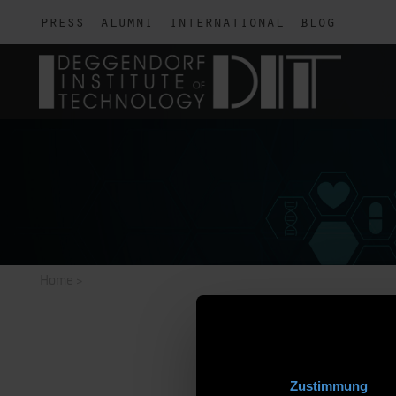
press
alumni
international
blog
Home
>
Zustimmung