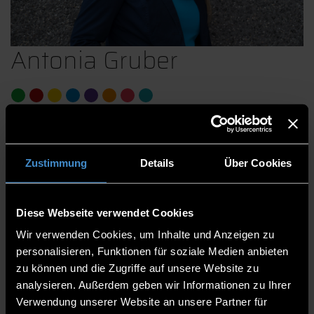
Antonia Gruber
Scholarship expert
ERASMUS+
Zustimmung
Details
Über Cookies
Centre for Studies and International Office
International Office
Diese Webseite verwendet Cookies
Member of the staff team
Wir verwenden Cookies, um Inhalte und Anzeigen zu
personalisieren, Funktionen für soziale Medien anbieten
B 209
zu können und die Zugriffe auf unsere Website zu
analysieren. Außerdem geben wir Informationen zu Ihrer
0991/3615-274
Verwendung unserer Website an unsere Partner für