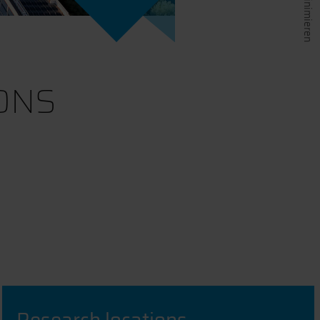
ONS
Research locations