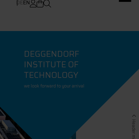
DE
EN
DEGGENDORF
INSTITUTE OF
TECHNOLOGY
we look forward to your arrival
Header minimieren