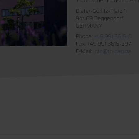
Technische Hochschule D
Dieter-Görlitz-Platz 1
94469 Deggendorf
GERMANY
Phone:
+49 991 3615-0
Fax: +49 991 3615-297
E-Mail:
info@th-deg.de