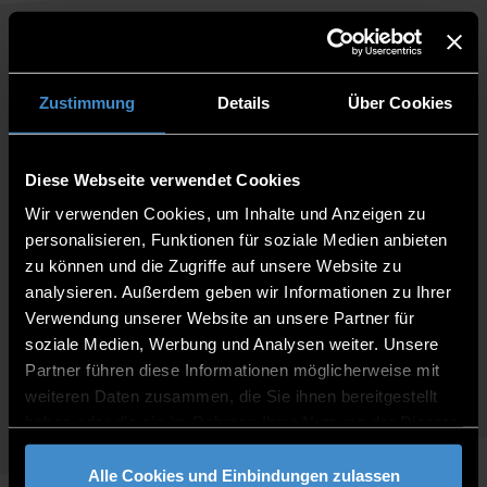
The
Professional Education
department at DIT offers
part-time Bachelor’s and Master’s degree
Zustimmung
Details
Über Cookies
programmes as well as university certificates.
These courses are
all taught exclusively in German
and, unlike most courses at DIT, are
not tuition-free
.
Diese Webseite verwendet Cookies
If you are looking for a full time program in
Wir verwenden Cookies, um Inhalte und Anzeigen zu
English, you will find more information on our
personalisieren, Funktionen für soziale Medien anbieten
info-page for international students
zu können und die Zugriffe auf unsere Website zu
or you can contact
welcome@th-deg.de
analysieren. Außerdem geben wir Informationen zu Ihrer
Verwendung unserer Website an unsere Partner für
If you are interested in the courses offered by the
soziale Medien, Werbung und Analysen weiter. Unsere
Professional Education department, you can
switch
Partner führen diese Informationen möglicherweise mit
here to the German website
with more information.
weiteren Daten zusammen, die Sie ihnen bereitgestellt
haben oder die sie im Rahmen Ihrer Nutzung der Dienste
gesammelt haben.
Alle Cookies und Einbindungen zulassen