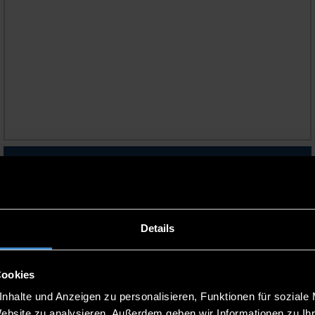
NACHHALTIGE MOBILITÄT
Details
Cookies
nhalte und Anzeigen zu personalisieren, Funktionen für soziale
Website zu analysieren. Außerdem geben wir Informationen zu I