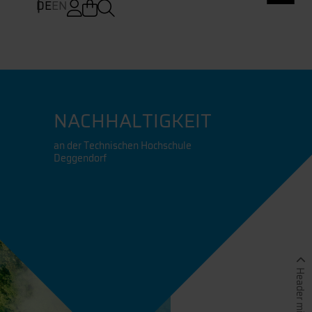
DE
EN
NACHHALTIGKEIT
an der Technischen Hochschule
Deggendorf
Header minimieren