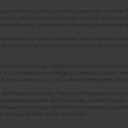
ggendorf heute und im Zukunftsprogramm ein zentrales The
in allen Bereichen der Hochschule integriert, von allen H
pektiven Ökologie, Ökonomie und Soziales gleichermaßen 
hrzehnten sehr positiv entwickelt, eine innovative und le
im Rahmen einer sozialen Marktwirtschaft als auch einen 
oßen Herausforderungen gegenüber, im Umweltbereich, abe
n, ist es notwendig neue Wege zu entwickeln, die den H
erstützen) werden an der THD zahlreiche Programme, Proje
 Aktivitäten rund um das Thema Nachhaltigkeit, mit Sc
hhaltigkeitsengagement der Hochschule und stellt Projek
 hinaus werden einige weiterführende Lesetipps vorgestell
ls auch auf globaler Ebene beleuchten.