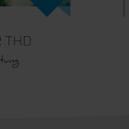
R THD
tung