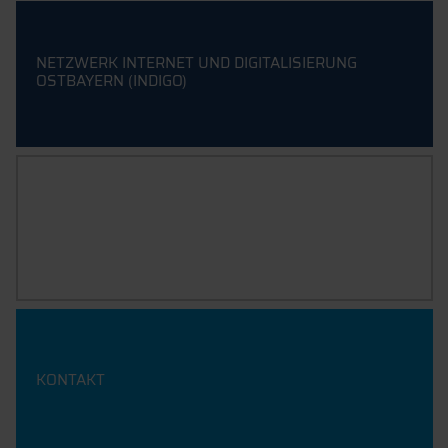
NETZWERK INTERNET UND DIGITALISIERUNG
OSTBAYERN (INDIGO)
ANTON FINK WISSENSCHAFTSPREIS FÜR KI
KONTAKT