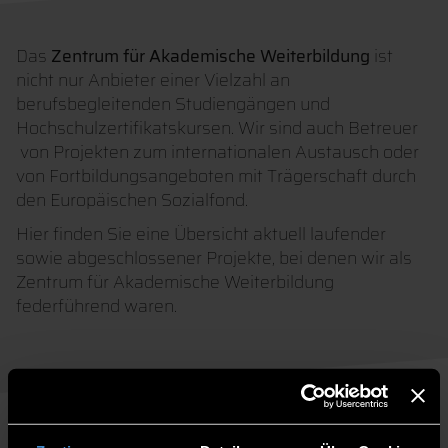
Das
Zentrum für Akademische Weiterbildung
ist
nicht nur Anbieter einer Vielzahl an
berufsbegleitenden Studiengängen und
Hochschulzertifikatskursen. Wir sind auch Betreuer
von Projekten zum internationalen Austausch oder
von Fortbildungsangeboten mit Trägerschaft durch
den Europäischen Sozialfond.
Hier finden Sie eine Übersicht aktuell laufender
sowie abgeschlossener Projekte, bei denen wir als
Zentrum für Akademische Weiterbildung
federführend waren.