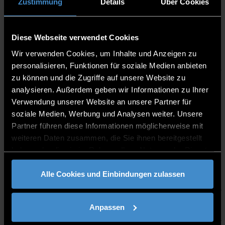
AKTUELLE PROJEKTE
Zustimmung
Details
Über Cookies
Diese Webseite verwendet Cookies
Virtuelle Produktion
Wir verwenden Cookies, um Inhalte und Anzeigen zu
personalisieren, Funktionen für soziale Medien anbieten
zu können und die Zugriffe auf unsere Website zu
analysieren. Außerdem geben wir Informationen zu Ihrer
ABGESCHLOSSENE
Verwendung unserer Website an unsere Partner für
PROJEKTE
soziale Medien, Werbung und Analysen weiter. Unsere
Partner führen diese Informationen möglicherweise mit
weiteren Daten zusammen, die Sie ihnen bereitgestellt
haben oder die sie im Rahmen Ihrer Nutzung der Dienste
gesammelt haben.
DEG-DLM1
Alle Cookies und Einbindungen zulassen
DEG-DLM2
Anpassen