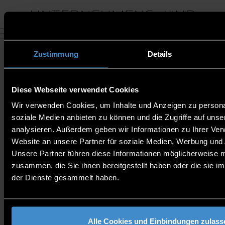
UNTERNEHMENS- UND
BERUFSSCHULKOOPERATIONE
Zustimmung
Details
UNTERNEHMENSKOOPE
Diese Webseite verwendet Cookies
Wir verwenden Cookies, um Inhalte und Anzeigen zu personal
soziale Medien anbieten zu können und die Zugriffe auf uns
analysieren. Außerdem geben wir Informationen zu Ihrer Ve
Für eine Kooperation im dualen Studium müssen die
Website an unsere Partner für soziale Medien, Werbung und 
Unternehmen einen Kooperationsvertrag mit der
Unsere Partner führen diese Informationen möglicherweise m
Hochschule abschließen. Es gelten in jedem
zusammen, die Sie ihnen bereitgestellt haben oder die sie 
Studiengang die
Praxissemesterrichtlinien
mit den
der Dienste gesammelt haben.
Informationen zu den Tätigkeitsfeldern.
Gerne können sich Schülerinnen und Schüler in
Eigeninitiative bei den Unternehmen ihrer Wahl -
unabhängig der unten stehenden Liste - für ein
Alle Cookies und Einbindungen zulass