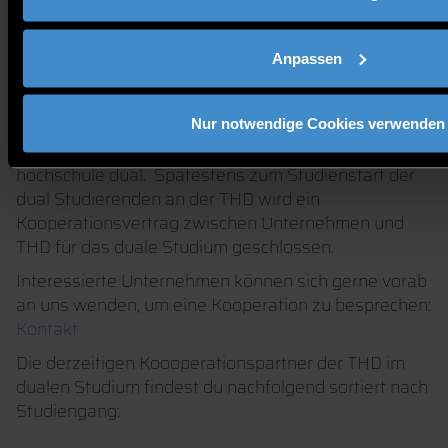
duales Studium (Verbundstudium oder Studium mit
vertiefter Praxis) bewerben. Nehmt hier hier bitte mit
Anpassen
dual@th-deg.de
Kontakt auf und klärt das
Unternehmen mit uns ab.
Hilfestellung ein passendes Unternehmen zu finden,
Nur notwendige Cookies verwenden
bietet hier auch das
Studienplatzportal
von
hochschule dual. Spätestens zum Studienstart der
dual Studierenden an der THD wird ein
Kooperationsvertrag zwischen Unternehmen und
THD für das duale Studium geschlossen.
Interessierte Unternehmen können sich gerne vorab
an uns wenden, um eine Kooperation zu besprechen:
Kontakt
Die derzeitigen Koooperationspartner der THD im
dualen Studium findest du nachfolgend sortiert nach
Studiengang: