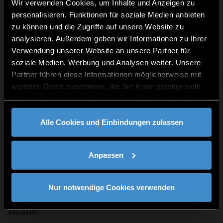
Wir verwenden Cookies, um Inhalte und Anzeigen zu
Wir verwenden die Google
personalisieren, Funktionen für soziale Medien anbieten
Suche
zu können und die Zugriffe auf unsere Website zu
Um Ihnen das bestmögliche Sucherlebnis zu bieten,
analysieren. Außerdem geben wir Informationen zu Ihrer
verwenden wir die Google Suche. Dabei wird Ihr
Verwendung unserer Website an unsere Partner für
Suchbegriff und Ihre IP-Adresse an Google
soziale Medien, Werbung und Analysen weiter. Unsere
übermittelt. Willigen Sie in die Übermittlung der Daten
nicht ein, so können wir Ihnen unseren Suchdienst
Partner führen diese Informationen möglicherweise mit
leider nicht anbieten. Sie können Ihre Einwilligung
weiteren Daten zusammen, die Sie ihnen bereitgestellt
jederzeit widerrufen. Informationen zur
haben oder die sie im Rahmen Ihrer Nutzung der Dienste
Rechtsgrundlage, Speicherdauer und Widerruf Ihrer
Zustimmung finden Sie hier:
https://th-
gesammelt haben.
deg.de/datenschutz#cse
Alle Cookies und Einbindungen zulassen
Sind sie damit einverstanden?
QUICKLINKS
Ja
Nein
Anpassen
STUDIENANGEBOT
JOBS AN DER THD
FÜR UNTERNEHMEN
Nur notwendige Cookies verwenden
PRESSE
KONTAKT
ANFAHRT