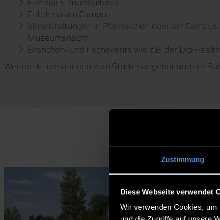
Familiär & multikulturell
Cafeteria am Campus
Veranstaltungen in Pfarrkirchen oder am Campus f
Museumsnacht
Branchen- und Fachevents wie z.B. der DigiHealt
Weitere Informationen zum Studienangebot und der Faku
Zustimmung
Diese Webseite verwendet 
Wir verwenden Cookies, um I
und die Zugriffe auf unsere 