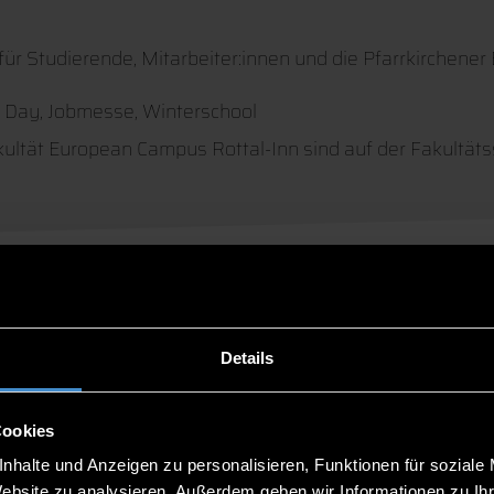
ür Studierende, Mitarbeiter:innen und die Pfarrkirchene
h Day, Jobmesse, Winterschool
ltät European Campus Rottal-Inn sind auf der Fakultätss
Details
Cookies
nhalte und Anzeigen zu personalisieren, Funktionen für soziale
Website zu analysieren. Außerdem geben wir Informationen zu I