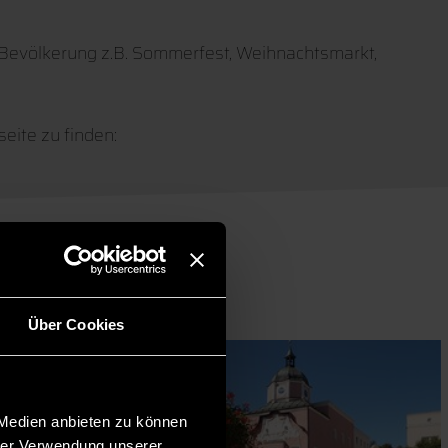
r Bevölkerung z.B. Sommerfest, Weihnachtsmarkt,
eite zu finden:
Über Cookies
 Medien anbieten zu können
hrer Verwendung unserer