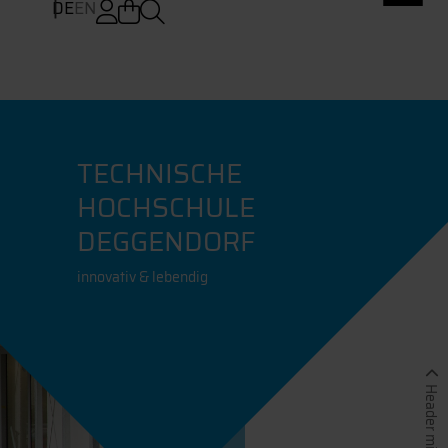
DE
EN
TECHNISCHE
HOCHSCHULE
DEGGENDORF
innovativ & lebendig
Header minimieren