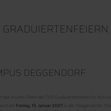
GRADUIERTENFEIERN
MPUS DEGGENDORF
rt das Alumni-Team der THD Graduiertenfeiern für dich u
wird am
Freitag, 15. Januar 2027
in der Deggendorfer Sta