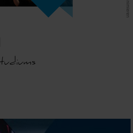
M
Studiums