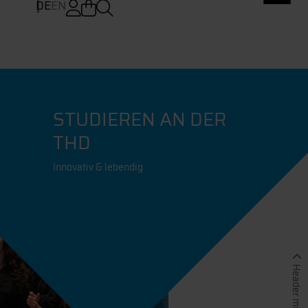
DE
EN
STUDIEREN AN DER
THD
Innovativ & lebendig
Header minimieren