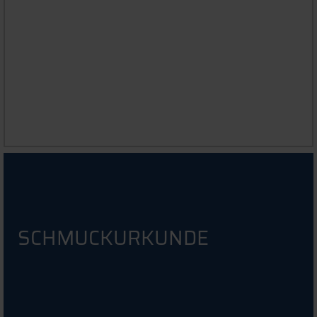
EXISTENZGRÜNDUNG
INFOS FÜR STUDIERENDE, ALUMNI UND
MITARBEITENDE
SCHMUCKURKUNDE