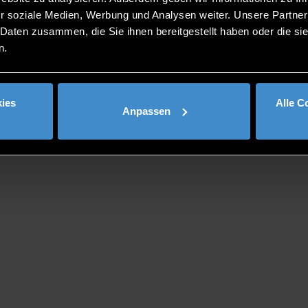
ABSOLVENTENBUCH
r soziale Medien, Werbung und Analysen weiter. Unsere Partner
 Daten zusammen, die Sie ihnen bereitgestellt haben oder die s
n.
ies
Alle C
Anpassen
nen.
rben möchten, melden sich bitte bei
alumni@th-deg.de.