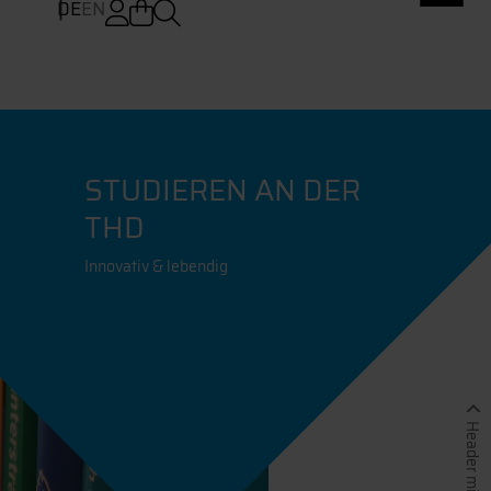
DE
EN
STUDIEREN AN DER
THD
Innovativ & lebendig
Header minimieren