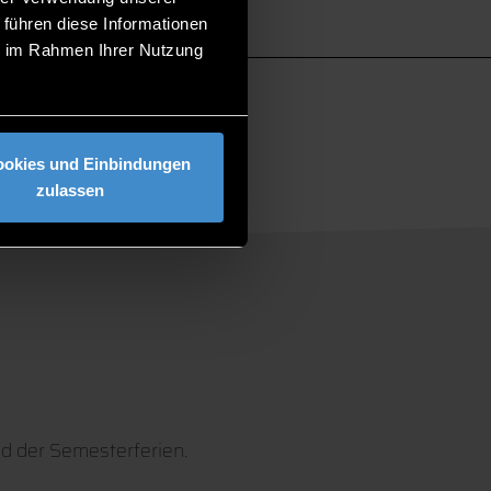
 führen diese Informationen
LLES
ie im Rahmen Ihrer Nutzung
ookies und Einbindungen
zulassen
d der Semesterferien.