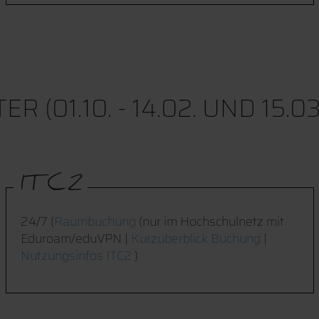
1.10. - 14.02. UND 15.03. -
ITC2
24/7 (
Raumbuchung
(nur im Hochschulnetz mit
Eduroam/eduVPN |
Kurzüberblick Buchung
|
Nutzungsinfos ITC2
)