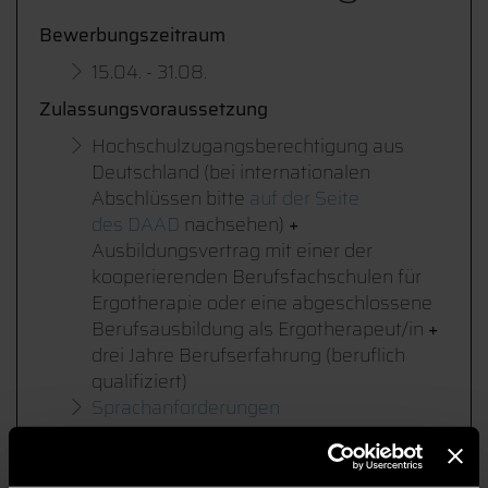
Bewerbungszeitraum
15.04. - 31.08.
Zulassungsvoraussetzung
Hochschulzugangsberechtigung aus
Deutschland (bei internationalen
Abschlüssen bitte
auf der Seite
des DAAD
nachsehen)
+
Ausbildungsvertrag mit einer der
kooperierenden Berufsfachschulen für
Ergotherapie oder eine abgeschlossene
Berufsausbildung als Ergotherapeut/in
+
drei Jahre Berufserfahrung (beruflich
qualifiziert)
Sprachanforderungen
Gebühren
Keine Studiengebühren, nur