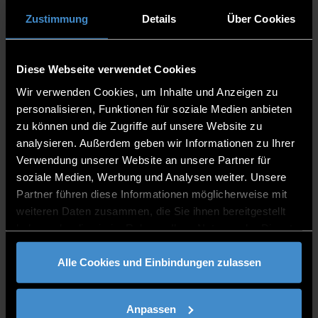
Studierendenwerksbeitrag
Zustimmung
Details
Über Cookies
Für Internationale Studierende aus Nicht-
EU/EWR Ländern fallen Servicegebühren
pro Semester an. Alle Informationen dazu
Diese Webseite verwendet Cookies
findest du hier:
Servicegebühren für
Wir verwenden Cookies, um Inhalte und Anzeigen zu
internationale Bewerberinnen und
personalisieren, Funktionen für soziale Medien anbieten
Bewerber aus Nicht-EU-Ländern.
zu können und die Zugriffe auf unsere Website zu
analysieren. Außerdem geben wir Informationen zu Ihrer
Verwendung unserer Website an unsere Partner für
Links & Kontakt
soziale Medien, Werbung und Analysen weiter. Unsere
Partner führen diese Informationen möglicherweise mit
Quicklinks
weiteren Daten zusammen, die Sie ihnen bereitgestellt
Bewerbung
haben oder die sie im Rahmen Ihrer Nutzung der Dienste
Modulhandbuch
gesammelt haben.
Studien- & Prüfungsordnung
Alle Cookies und Einbindungen zulassen
Vorlesungspläne
Prüfungspläne
Anträge und Organisatorisches
Anpassen